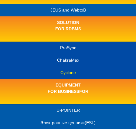
JEUS and WebtoB
SOLUTION
FOR RDBMS
ProSync
ChakraMax
Cyclone
EQUIPMENT
FOR BUSINESSFOR
U-POINTER
Электронные ценники(ESL)