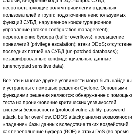
слабый; внедрение кода в SQL-запрос СУБД;
несоответствующие ролям привилегии отдельных
пользователей и групп; подключение неиспользуемых
функций СУБД; нарушенное конфигурационное
управление (broken configuration management);
переполнение буфера (buffer overflows); превышение
привилегий (privilege escalation); атаки DDoS; отсутствие
последних патчей на СУБД (un-patched databases);
незашифрованные конфиденциальные данные
(unencrypted sensitive data).
Все эти и многие другие уязвимости могут быть найдены
и устранены с помощью решения Cyclone. Основными
функциями решения являются: обнаружение с помощью
теста на проникновение критических уязвимостей
системы безопасности (protocol vulnerability, password
attack, buffer over-flow, DDOS attack); анализ возможности
«падения» базы данных вследствие таких воздействий,
как переполнение буфера (BOF) и атаки DoS (во время