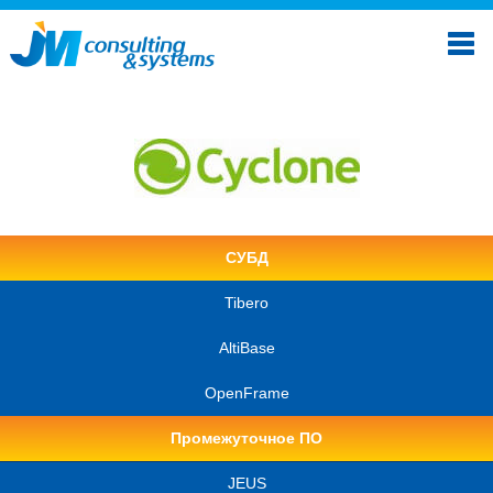
СУБД
Tibero
AltiBase
OpenFrame
Промежуточное ПО
JEUS